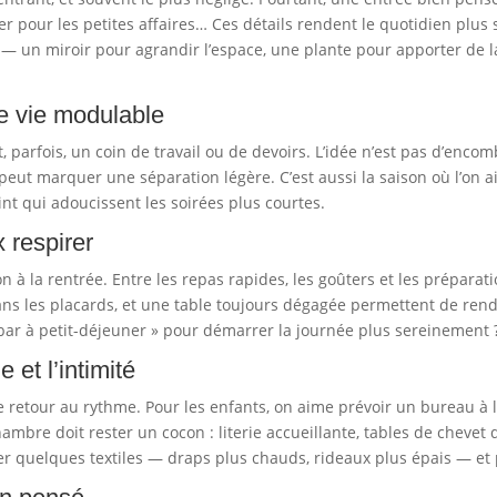
er pour les petites affaires… Ces détails rendent le quotidien plus
s — un miroir pour agrandir l’espace, une plante pour apporter de 
de vie modulable
et, parfois, un coin de travail ou de devoirs. L’idée n’est pas d’enc
peut marquer une séparation légère. C’est aussi la saison où l’on a
nt qui adoucissent les soirées plus courtes.
 respirer
n à la rentrée. Entre les repas rapides, les goûters et les préparat
s les placards, et une table toujours dégagée permettent de rendre 
 bar à petit-déjeuner » pour démarrer la journée plus sereinement 
 et l’intimité
 retour au rythme. Pour les enfants, on aime prévoir un bureau à l
ambre doit rester un cocon : literie accueillante, tables de chevet 
er quelques textiles — draps plus chauds, rideaux plus épais — et