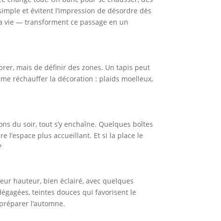
 simple et évitent l’impression de désordre dès
la vie — transforment ce passage en un
ombrer, mais de définir des zones. Un tapis peut
ime réchauffer la décoration : plaids moelleux,
ions du soir, tout s’y enchaîne. Quelques boîtes
l’espace plus accueillant. Et si la place le
?
eur hauteur, bien éclairé, avec quelques
dégagées, teintes douces qui favorisent le
 préparer l’automne.