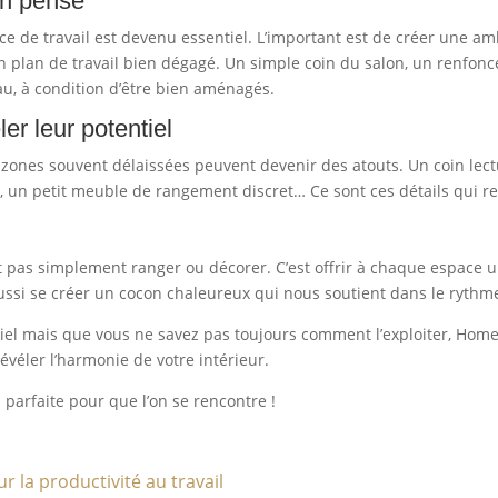
en pensé
 de travail est devenu essentiel. L’important est de créer une amb
un plan de travail bien dégagé. Un simple coin du salon, un renfon
u, à condition d’être bien aménagés.
er leur potentiel
 zones souvent délaissées peuvent devenir des atouts. Un coin lec
, un petit meuble de rangement discret… Ce sont ces détails qui r
t pas simplement ranger ou décorer. C’est offrir à chaque espace u
ussi se créer un cocon chaleureux qui nous soutient dans le rythm
tiel mais que vous ne savez pas toujours comment l’exploiter, Hom
révéler l’harmonie de votre intérieur.
n parfaite pour que l’on se rencontre !
 la productivité au travail